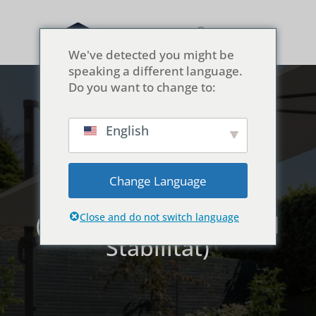
We've detected you might be
speaking a different language.
Do you want to change to:
English
Die 5 besten
freitragenden
Change Language
Regenschirme 2025
(getestet auf Wind und
Close and do not switch language
Stabilität)