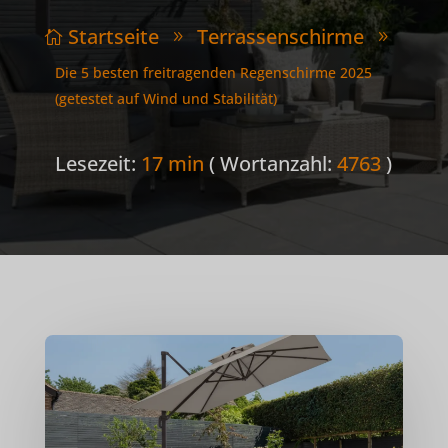
Startseite
Terrassenschirme

9
9
Die 5 besten freitragenden Regenschirme 2025
(getestet auf Wind und Stabilität)
Lesezeit:
17 min
( Wortanzahl:
4763
)