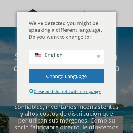
We've detected you might be
speaking a different language.
Do you want to change to:
Su socio de fabricación
English
directa para un negocio
más rentable
Change Language
Close and do not switch language
Elimine los riesgos de envíos poco
confiables, inventarios inconsistentes
y altos costos de distribución que
perjudican sus márgenes. Como su
socio fabricante directo, le ofrecemos