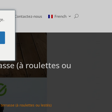
Blog
Contactez-nous
French
ge.
e
asse (à roulettes ou
errasse (à roulettes ou lestés)