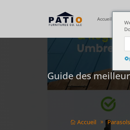
Accueil
À pro
We
Do
Guide des meilleurs
Accueil
Parasols

9