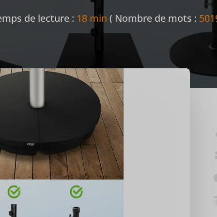
emps de lecture :
18 min
( Nombre de mots :
501