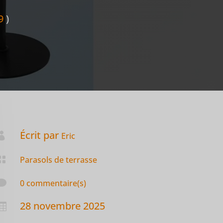
9
)
Écrit par

Eric

Parasols de terrasse

0 commentaire(s)
28 novembre 2025
