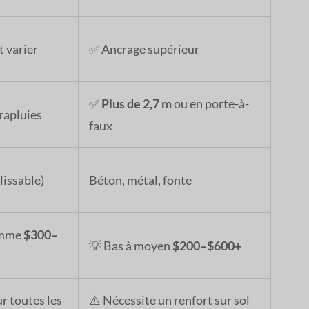
t varier
✅ Ancrage supérieur
✅
Plus de 2,7 m
ou en porte-à-
rapluies
faux
lissable)
Béton, métal, fonte
amme
$300–
💡 Bas à moyen
$200–$600+
r toutes les
⚠️ Nécessite un renfort sur sol