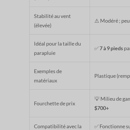
Stabilité au vent
⚠️ Modéré ; peu
(élevée)
Idéal pour la taille du
✅
7 à 9 pieds
pa
parapluie
Exemples de
Plastique (remp
matériaux
💡 Milieu de g
Fourchette de prix
$700+
Compatibilité avec la
✅ Fonctionne su