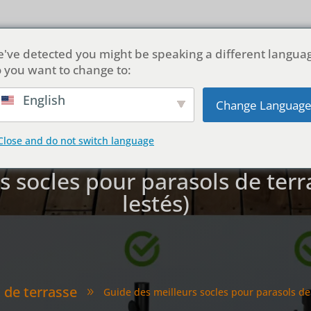
pos de nous
Produits
Personnalisation
Solutions
've detected you might be speaking a different langua
 you want to change to:
English
Change Languag
Close and do not switch language
 socles pour parasols de terr
lestés)
 de terrasse
Guide des meilleurs socles pour parasols de t
9