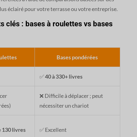
plus éclairé pour votre terrasse ou votre entreprise.
 clés : bases à roulettes vs bases
ulettes
Bases pondérées
✅
40 à 330+ livres
cer
❌ Difficile à déplacer ; peut
rées)
nécessiter un chariot
 130 livres
✅ Excellent