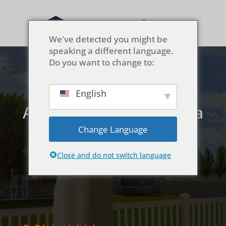
We've detected you might be
speaking a different language.
Do you want to change to:
English
As melhores capas para
guarda-sóis de 2026
Change Language
(essenciais para a
longevidade)
Close and do not switch language