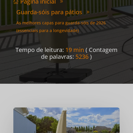
Página inicial

9
Guarda-sóis para pátios
9
As melhores capas para guarda-sóis de 2026
(essenciais para a longevidade)
Tempo de leitura:
19 min
( Contagem
de palavras:
5236
)