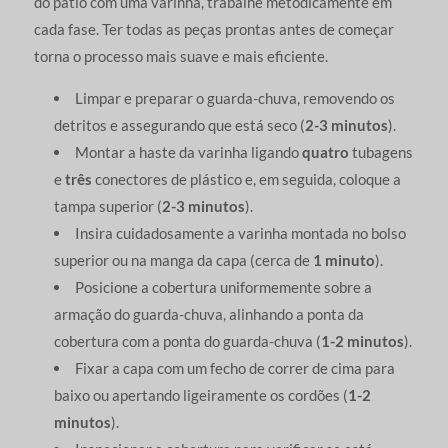
do pátio com uma varinha, trabalhe metodicamente em
cada fase. Ter todas as peças prontas antes de começar
torna o processo mais suave e mais eficiente.
Limpar e preparar o guarda-chuva, removendo os
detritos e assegurando que está seco (
2-3 minutos
).
Montar a haste da varinha ligando
quatro
tubagens
e
três
conectores de plástico e, em seguida, coloque a
tampa superior (
2-3 minutos
).
Insira cuidadosamente a varinha montada no bolso
superior ou na manga da capa (cerca de
1 minuto
).
Posicione a cobertura uniformemente sobre a
armação do guarda-chuva, alinhando a ponta da
cobertura com a ponta do guarda-chuva (
1-2 minutos
).
Fixar a capa com um fecho de correr de cima para
baixo ou apertando ligeiramente os cordões (
1-2
minutos
).