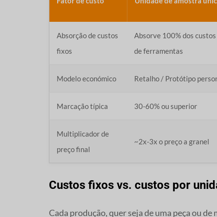
Fator de custo
Unidade de amostra úni
Absorção de custos
Absorve 100% dos custos 
fixos
de ferramentas
Modelo económico
Retalho / Protótipo perso
Marcação típica
30-60% ou superior
Multiplicador de
~2x-3x o preço a granel
preço final
Custos fixos vs. custos por uni
Cada produção, quer seja de uma peça ou de mi