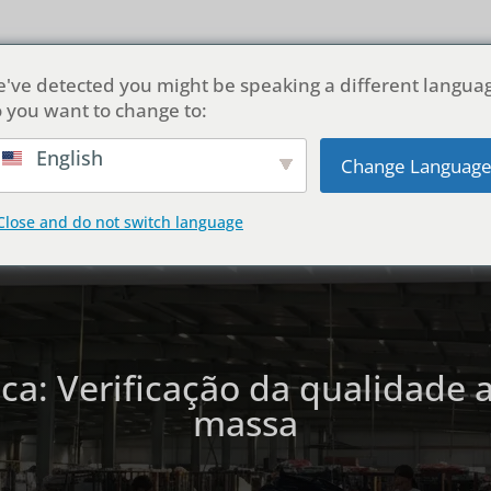
ial
Sobre nós
Produtos
Personalização
Soluções
've detected you might be speaking a different langua
 you want to change to:
Portuguese
English
Change Languag
Close and do not switch language
ica: Verificação da qualidade 
massa