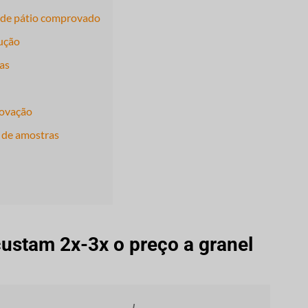
 de pátio comprovado
dução
as
rovação
s de amostras
ustam 2x-3x o preço a granel