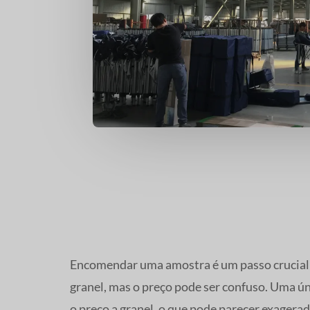
Encomendar uma amostra é um passo crucial p
granel, mas o preço pode ser confuso. Uma ún
o preço a granel, o que pode parecer exager