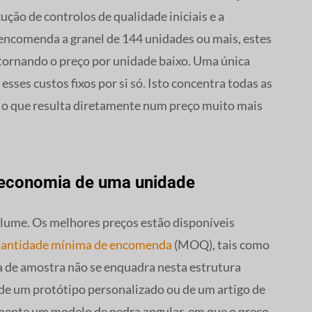
ução de controlos de qualidade iniciais e a
ncomenda a granel de 144 unidades ou mais, estes
, tornando o preço por unidade baixo. Uma única
sses custos fixos por si só. Isto concentra todas as
 o que resulta diretamente num preço muito mais
. economia de uma unidade
lume. Os melhores preços estão disponíveis
uantidade mínima de encomenda
(MOQ), tais como
 de amostra não se enquadra nesta estrutura
 de um protótipo personalizado ou de um artigo de
emente um modelo de pedra angular, em que o preço