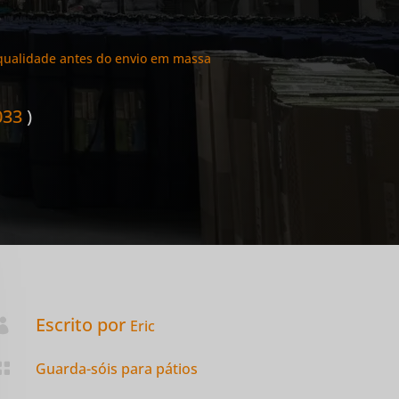
 qualidade antes do envio em massa
033
)
Escrito por

Eric

Guarda-sóis para pátios