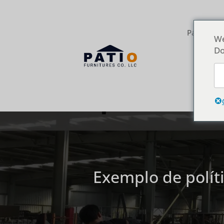
Página inic
We
Do
Exemplo de polít