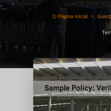
Página inicial
Guard

9
Tem