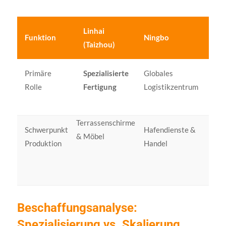
Linhai
Funktion
Ningbo
Gu
(Taizhou)
Primäre
Spezialisierte
Globales
Me
Rolle
Fertigung
Logistikzentrum
Sca
Pro
Terrassenschirme
Schwerpunkt
Hafendienste &
Ele
& Möbel
Produktion
Handel
und
all
Güt
Beschaffungsanalyse:
Spezialisierung vs. Skalierung