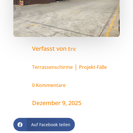
Verfasst von
Eric
|
Terrassenschirme
Projekt-Fälle
0 Kommentare
Dezember 9, 2025
Auf Facebook teilen
