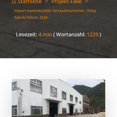
Startseite
Projekt-Fälle

9
9
Import Kommerzielle Terrassenschirme: China
Fabrik Führer 2026
Lesezeit:
4 min
( Wortanzahl:
1229
)