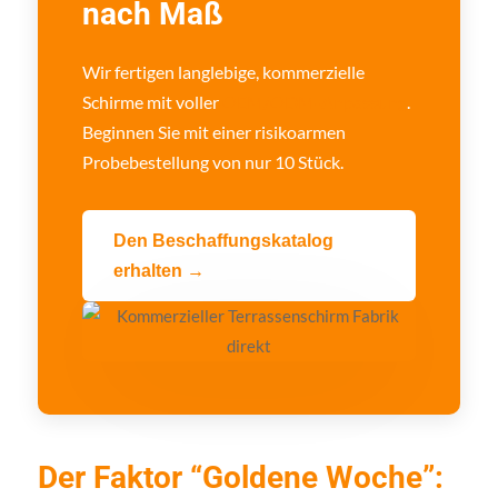
nach Maß
Wir fertigen langlebige, kommerzielle
Schirme mit voller
OEM/ODM-Anpassung
.
Beginnen Sie mit einer risikoarmen
Probebestellung von nur 10 Stück.
Den Beschaffungskatalog
erhalten →
Der Faktor “Goldene Woche”: