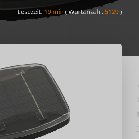
Lesezeit:
19 min
( Wortanzahl:
5129
)