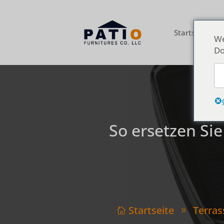
Startseite
Ü
We
Do
So ersetzen Si
Startseite
Terra

9