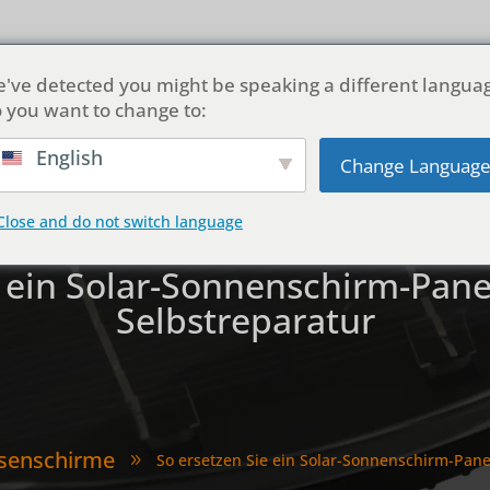
ber uns
Produkte
Anpassung
Lösungen
Blog
've detected you might be speaking a different langua
 you want to change to:
English
Change Languag
Close and do not switch language
e ein Solar-Sonnenschirm-Panel
Selbstreparatur
ssenschirme
So ersetzen Sie ein Solar-Sonnenschirm-Panel
9