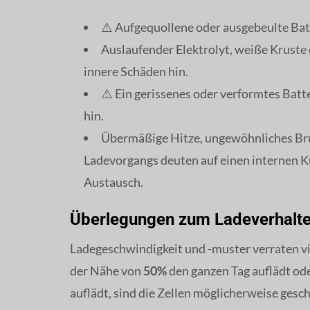
⚠️ Aufgequollene oder ausgebeulte Bat
Auslaufender Elektrolyt, weiße Kruste
innere Schäden hin.
⚠️ Ein gerissenes oder verformtes Batt
hin.
Übermäßige Hitze, ungewöhnliches B
Ladevorgangs deuten auf einen internen Ku
Austausch.
Überlegungen zum Ladeverhalte
Ladegeschwindigkeit und -muster verraten vi
der Nähe von
50%
den ganzen Tag auflädt od
auflädt, sind die Zellen möglicherweise gesch