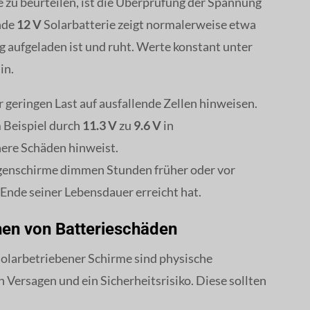
 zu beurteilen, ist die Überprüfung der Spannung
nde
12 V
Solarbatterie zeigt normalerweise etwa
g aufgeladen ist und ruht. Werte konstant unter
in.
r geringen Last auf ausfallende Zellen hinweisen.
 Beispiel durch
11.3 V
zu
9.6 V
in
nere Schäden hinweist.
Regenschirme dimmen Stunden früher oder vor
 Ende seiner Lebensdauer erreicht hat.
hen von Batterieschäden
solarbetriebener Schirme sind physische
 Versagen und ein Sicherheitsrisiko. Diese sollten