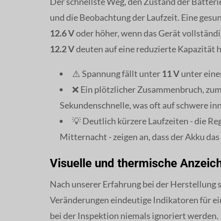
Der schnellste Weg, den Zustand der Batterie
und die Beobachtung der Laufzeit. Eine gesu
12.6 V
oder höher, wenn das Gerät vollständi
12.2 V
deuten auf eine reduzierte Kapazität h
⚠️ Spannung fällt unter
11 V
unter eine
❌ Ein plötzlicher Zusammenbruch, zum
Sekundenschnelle, was oft auf schwere in
💡 Deutlich kürzere Laufzeiten - die 
Mitternacht - zeigen an, dass der Akku das
Visuelle und thermische Anzeic
Nach unserer Erfahrung bei der Herstellung 
Veränderungen eindeutige Indikatoren für ein
bei der Inspektion niemals ignoriert werden.