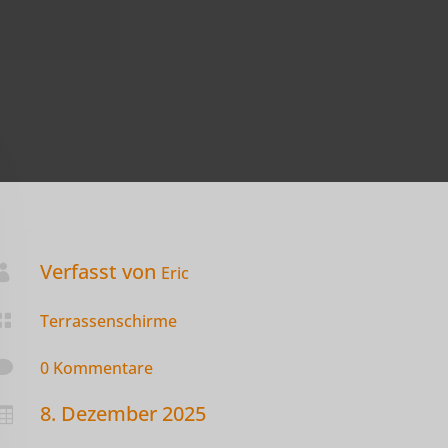
Verfasst von

Eric

Terrassenschirme

0 Kommentare
8. Dezember 2025
