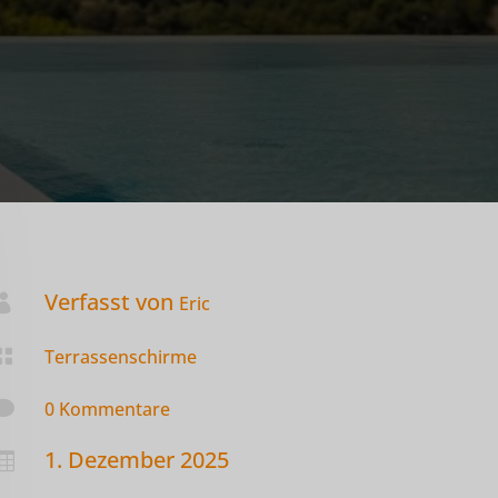
Verfasst von

Eric

Terrassenschirme

0 Kommentare
1. Dezember 2025
