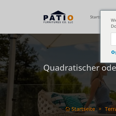
Startseite
Ü
We
Do
Quadratischer od
Startseite
Terr

9