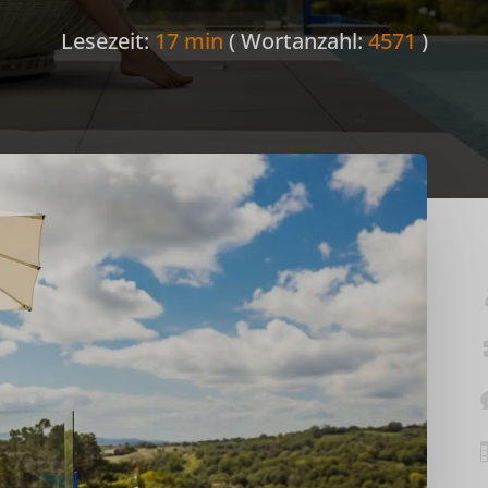
Lesezeit:
17 min
( Wortanzahl:
4571
)