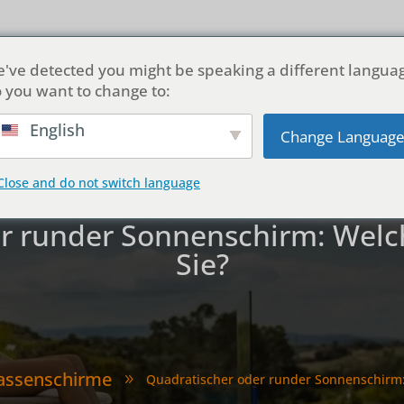
ber uns
Produkte
Anpassung
Lösungen
Blog
've detected you might be speaking a different langua
 you want to change to:
English
Change Languag
Close and do not switch language
er runder Sonnenschirm: Welc
Sie?
assenschirme
Quadratischer oder runder Sonnenschirm:
9