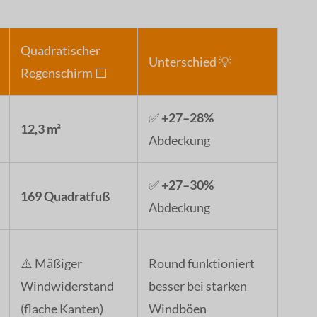
Quadratischer
Unterschied 💡
Regenschirm ⬜
✅
+27–28%
12,3 m²
Abdeckung
✅
+27–30%
169 Quadratfuß
Abdeckung
⚠️ Mäßiger
Round funktioniert
Windwiderstand
besser bei starken
(flache Kanten)
Windböen