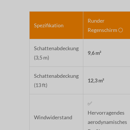
Runder
Spezifikation
Regenschirm ⚪
Schattenabdeckung
9,6 m²
(3,5 m)
Schattenabdeckung
12,3 m²
(13 ft)
✅
Hervorragendes
Windwiderstand
aerodynamisches