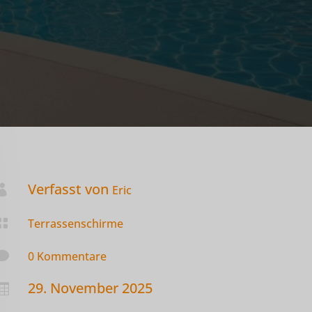
Verfasst von

Eric

Terrassenschirme

0 Kommentare
29. November 2025
