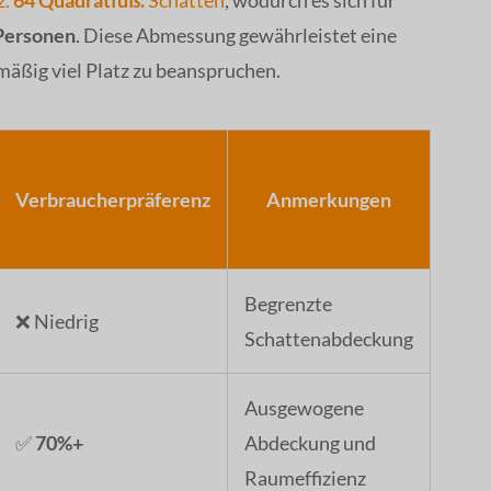
z.
64 Quadratfuß.
Schatten
, wodurch es sich für
Personen
. Diese Abmessung gewährleistet eine
äßig viel Platz zu beanspruchen.
Verbraucherpräferenz
Anmerkungen
Begrenzte
❌ Niedrig
Schattenabdeckung
Ausgewogene
✅
70%+
Abdeckung und
Raumeffizienz