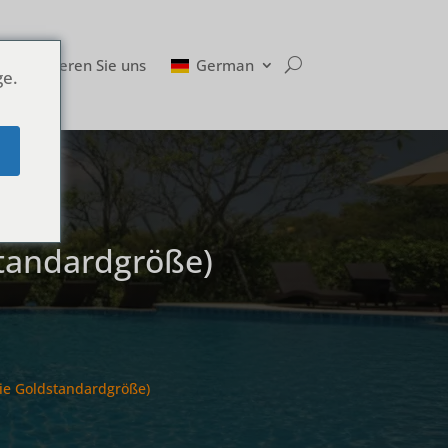
Kontaktieren Sie uns
German
ge.
e
standardgröße)
ie Goldstandardgröße)