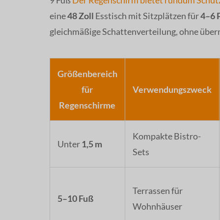
9 Fuß
Der Regenschirm bietet rundum Schut
eine
48 Zoll
Esstisch mit Sitzplätzen für
4–6 
gleichmäßige Schattenverteilung, ohne überm
Größenbereich
für
Verwendungszweck
Regenschirme
Kompakte Bistro-
Unter
1,5 m
Sets
Terrassen für
5–10 Fuß
Wohnhäuser