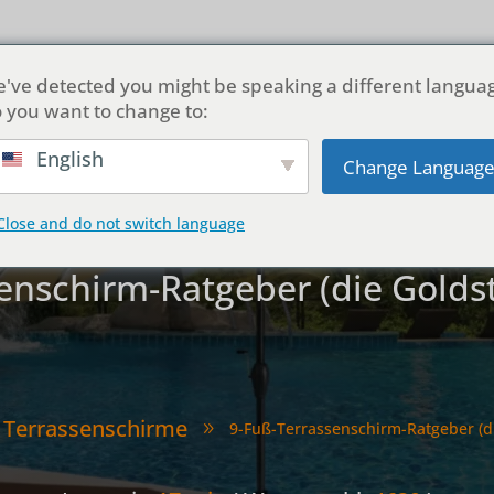
ber uns
Produkte
Anpassung
Lösungen
Blog
've detected you might be speaking a different langua
 you want to change to:
English
Change Languag
Close and do not switch language
enschirm-Ratgeber (die Gold
Terrassenschirme
9-Fuß-Terrassenschirm-Ratgeber (d
9