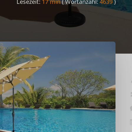
Lesezeit:
17 min
( Wortanzahl:
4639
)