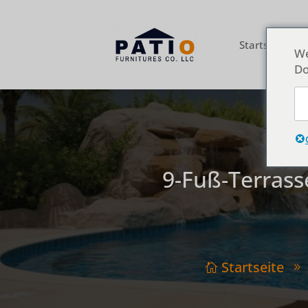
Startseite
Ü
We
Do
9-Fuß-Terrass
Startseite

9