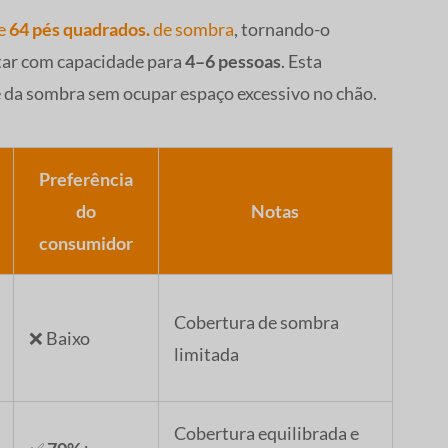
de
64 pés quadrados.
de sombra
, tornando-o
tar com capacidade para
4–6 pessoas
. Esta
 da sombra sem ocupar espaço excessivo no chão.
Preferência
do
Notas
consumidor
Cobertura de sombra
❌ Baixo
limitada
Cobertura equilibrada e