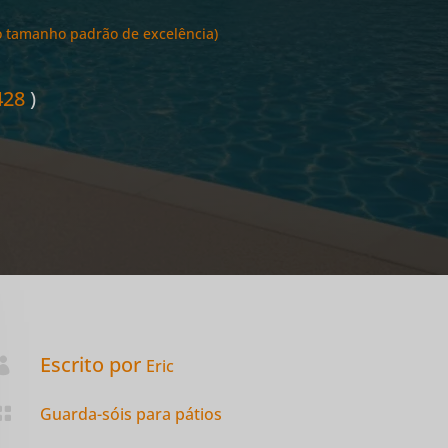
(o tamanho padrão de excelência)
428
)
Escrito por

Eric

Guarda-sóis para pátios