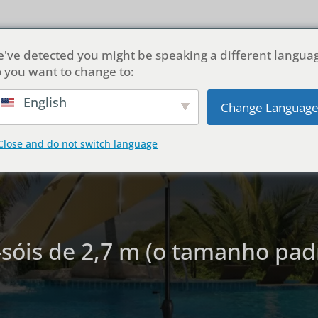
ial
Sobre nós
Produtos
Personalização
Soluções
've detected you might be speaking a different langua
 you want to change to:
Portuguese
English
Change Languag
Close and do not switch language
sóis de 2,7 m (o tamanho pad