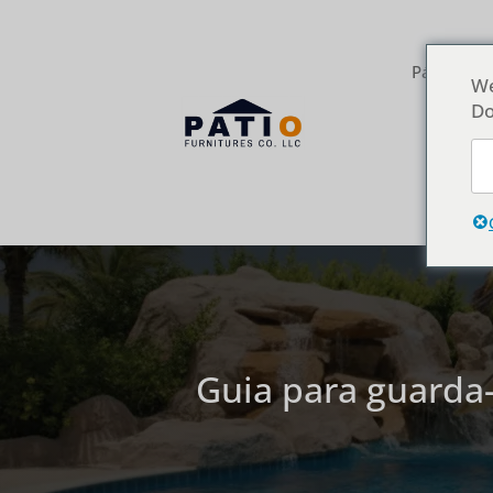
Página inic
We
Do
Guia para guarda-