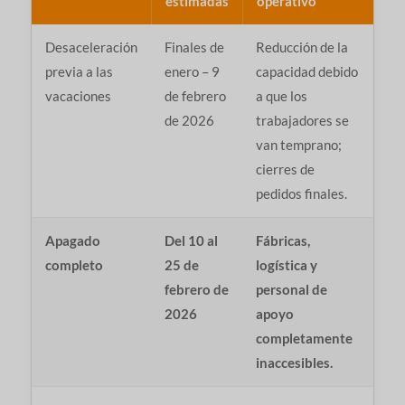
estimadas
operativo
Desaceleración
Finales de
Reducción de la
previa a las
enero – 9
capacidad debido
vacaciones
de febrero
a que los
de 2026
trabajadores se
van temprano;
cierres de
pedidos finales.
Apagado
Del 10 al
Fábricas,
completo
25 de
logística y
febrero de
personal de
2026
apoyo
completamente
inaccesibles.