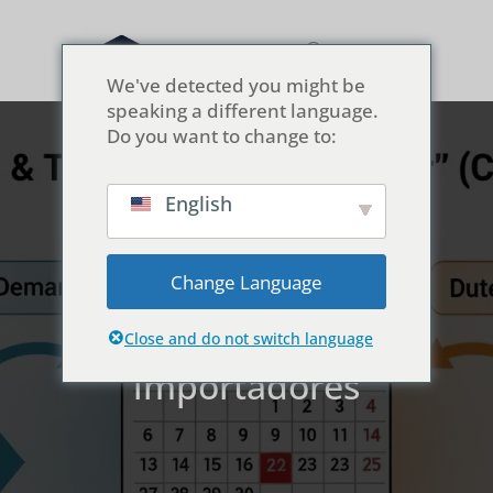
We've detected you might be
speaking a different language.
Do you want to change to:
English
Cierre de fábricas por
el Año Nuevo Chino
Change Language
2026: plazos y
calendario para los
Close and do not switch language
importadores