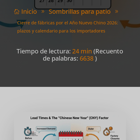
Inicio
Sombrillas para patio

9
9
Cierre de fábricas por el Año Nuevo Chino 2026:
plazos y calendario para los importadores
Tiempo de lectura:
24 min
(Recuento
de palabras:
6638
)