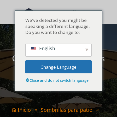
We've detected you might be
speaking a different language.
Do you want to change to:
English
Costillas reemplazables
por el usuario: la
Change Language
solución en 5 minutos
Close and do not switch language
Inicio
Sombrillas para patio

9
9