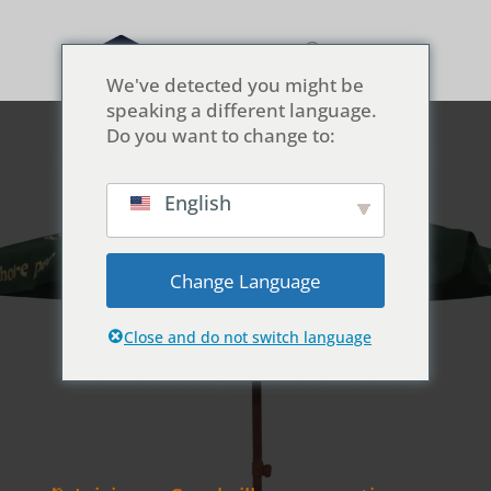
We've detected you might be
speaking a different language.
Do you want to change to:
English
Requisitos de las
ilustraciones:
Change Language
vectoriales frente a
rasterizadas
Close and do not switch language