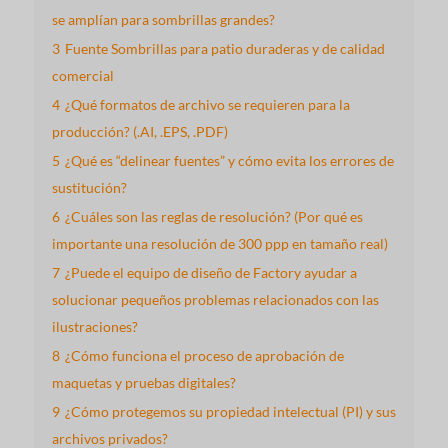
se amplían para sombrillas grandes?
3
Fuente Sombrillas para patio duraderas y de calidad
comercial
4
¿Qué formatos de archivo se requieren para la
producción? (.AI, .EPS, .PDF)
5
¿Qué es “delinear fuentes” y cómo evita los errores de
sustitución?
6
¿Cuáles son las reglas de resolución? (Por qué es
importante una resolución de 300 ppp en tamaño real)
7
¿Puede el equipo de diseño de Factory ayudar a
solucionar pequeños problemas relacionados con las
ilustraciones?
8
¿Cómo funciona el proceso de aprobación de
maquetas y pruebas digitales?
9
¿Cómo protegemos su propiedad intelectual (PI) y sus
archivos privados?