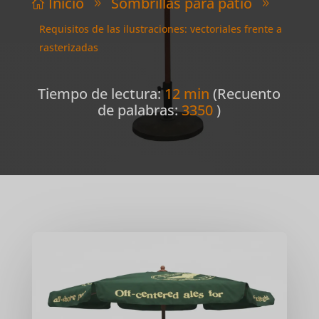
Inicio
Sombrillas para patio

9
9
Requisitos de las ilustraciones: vectoriales frente a
rasterizadas
Tiempo de lectura:
12 min
(Recuento
de palabras:
3350
)