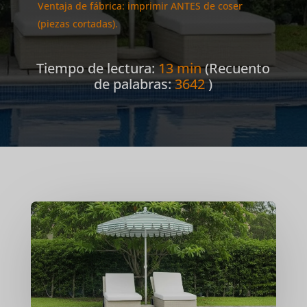
Ventaja de fábrica: imprimir ANTES de coser
(piezas cortadas).
Tiempo de lectura:
13 min
(Recuento
de palabras:
3642
)