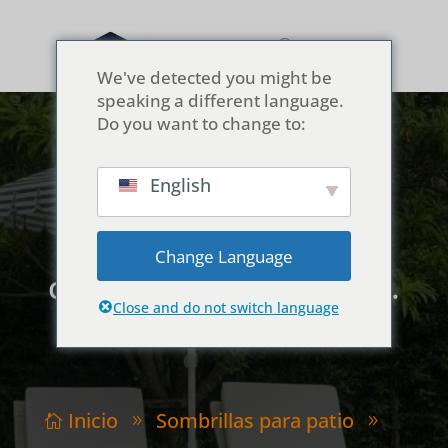
We've detected you might be
speaking a different language.
Do you want to change to:
English
Ventaja de fábrica:
imprimir ANTES de
Change Language
coser (piezas cortadas).
Close and do not switch language
Inicio
Sombrillas para patio

9
9