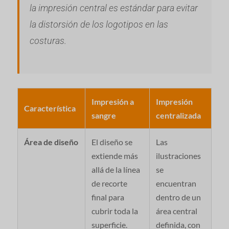
la impresión central es estándar para evitar
la distorsión de los logotipos en las
costuras.
Impresión a
Impresión
Característica
sangre
centralizada
Área de diseño
El diseño se
Las
extiende más
ilustraciones
allá de la línea
se
de recorte
encuentran
final para
dentro de un
cubrir toda la
área central
superficie.
definida, con