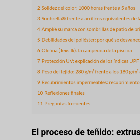
2
Solidez del color: 1000 horas frente a 5 años
3
Sunbrella® frente a acrílicos equivalentes de f
4
Amplíe su marca con sombrillas de patio de pr
5
Debilidades del poliéster: por qué se desvane
6
Olefina (Texsilk): la campeona de la piscina
7
Protección UV: explicación de los índices UPF
8
Peso del tejido: 280 g/m² frente a los 180 g/m²
9
Recubrimientos impermeables: recubrimiento 
10
Reflexiones finales
11
Preguntas frecuentes
El proceso de teñido: extru