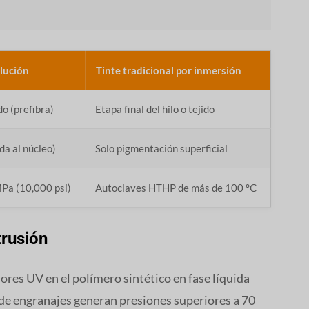
olución
Tinte tradicional por inmersión
do (prefibra)
Etapa final del hilo o tejido
ada al núcleo)
Solo pigmentación superficial
MPa (10,000 psi)
Autoclaves HTHP de más de 100 °C
trusión
ores UV en el polímero sintético en fase líquida
 de engranajes generan presiones superiores a 70