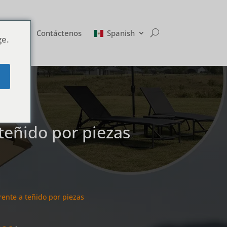
Blog
Contáctenos
Spanish
ge.
e
 teñido por piezas
rente a teñido por piezas