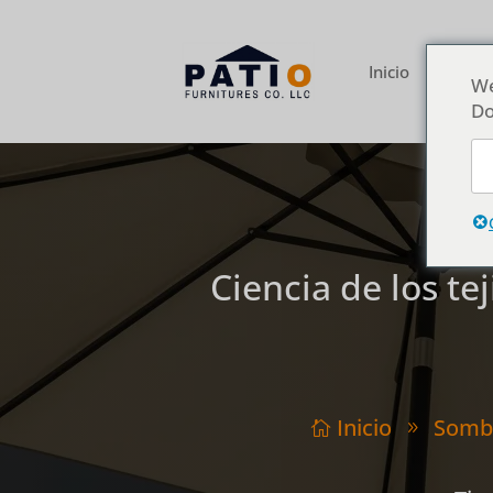
Inicio
Acerca 
We
Do
Ciencia de los te
Inicio
Sombr

9