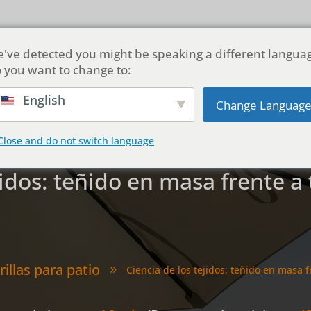
de nosotros
Productos
Personalización
Soluciones
've detected you might be speaking a different langua
 you want to change to:
English
Change Languag
Close and do not switch language
jidos: teñido en masa frente a
illas para patio
Ciencia de los tejidos: teñido en masa f
9