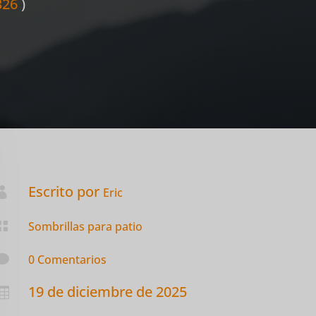
326
)
Escrito por

Eric

Sombrillas para patio

0 Comentarios
19 de diciembre de 2025
