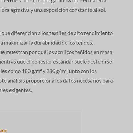
úcleo de la fibra, lo que garantiza que el material
eza agresiva y una exposición constante al sol.
s que diferencian a los textiles de alto rendimiento
a maximizar la durabilidad de los tejidos.
e muestran por qué los acrílicos teñidos en masa
entras que el poliéster estándar suele desteñirse
ales como 180 g/m² y 280 g/m² junto con los
te análisis proporciona los datos necesarios para
ales exigentes.
sión