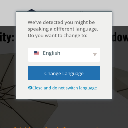
We've detected you might be
speaking a different language.
Do you want to change to:
English
Ajustabilidad:
inclinación, rotación y
Change Language
seguimiento de
sombras
Close and do not switch language