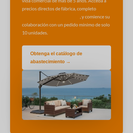
vida comercial de más de 5 años. Acceda a
precios directos de fábrica, completo
Personalización OEM/ODM
, y comience su
colaboración con un pedido mínimo de solo
10 unidades.
Obtenga el catálogo de
abastecimiento →