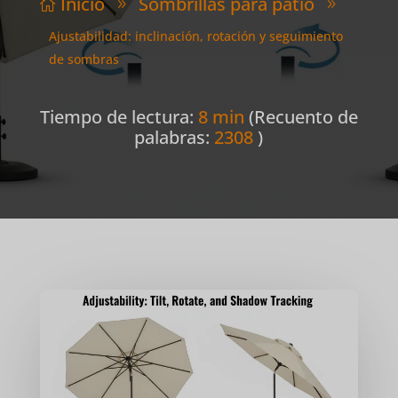
Inicio
Sombrillas para patio

9
9
Ajustabilidad: inclinación, rotación y seguimiento
de sombras
Tiempo de lectura:
8 min
(Recuento de
palabras:
2308
)