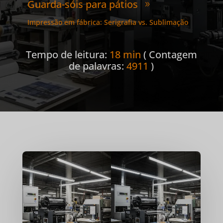
Guarda-sóis para pátios
9
Impressão em fábrica: Serigrafia vs. Sublimação
Tempo de leitura:
18 min
( Contagem
de palavras:
4911
)