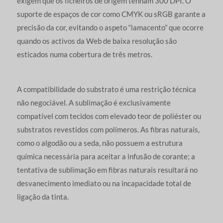
exigem que os ficheiros de origem tenham 300 DPI. O
suporte de espaços de cor como CMYK ou sRGB garante a
precisão da cor, evitando o aspeto “lamacento” que ocorre
quando os activos da Web de baixa resolução são
esticados numa cobertura de três metros.
A compatibilidade do substrato é uma restrição técnica
não negociável. A sublimação é exclusivamente
compatível com tecidos com elevado teor de poliéster ou
substratos revestidos com polímeros. As fibras naturais,
como o algodão ou a seda, não possuem a estrutura
química necessária para aceitar a infusão de corante; a
tentativa de sublimação em fibras naturais resultará no
desvanecimento imediato ou na incapacidade total de
ligação da tinta.