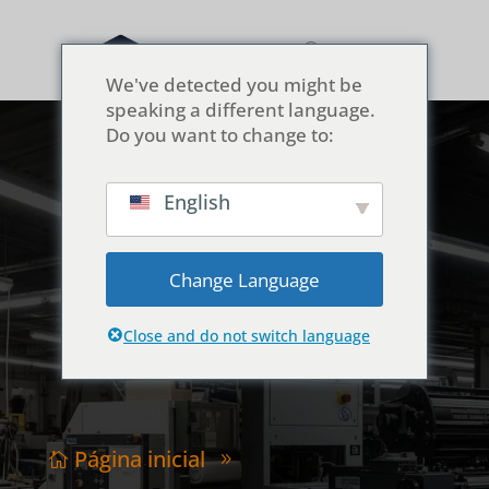
We've detected you might be
speaking a different language.
Do you want to change to:
English
Impressão em fábrica:
Serigrafia vs.
Change Language
Sublimação
Close and do not switch language
Página inicial

9