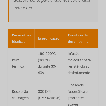
desbotamento para ambientes comerciais
exteriores.
Parâmetros
Benefício de
Especificação
técnicos
desempenho
180-200°C
Infusão
Perfil
(380°F)
molecular para
térmico
durante 30-
resistência ao
60s
desbotamento
Fidelidade
Resolução
300 DPI
fotográfica e
da imagem
(CMYK/sRGB)
gradientes
suaves