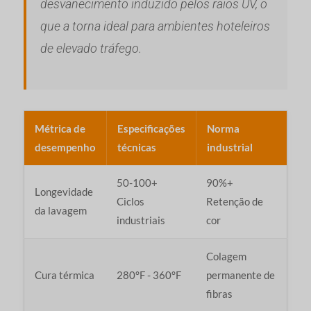
desvanecimento induzido pelos raios UV, o
que a torna ideal para ambientes hoteleiros
de elevado tráfego.
Métrica de
Especificações
Norma
desempenho
técnicas
industrial
50-100+
90%+
Longevidade
Ciclos
Retenção de
da lavagem
industriais
cor
Colagem
Cura térmica
280°F - 360°F
permanente de
fibras