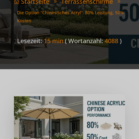
Startseite
Terrassenschirme

9
9
Die Option “Chinesisches Acryl”: 80% Leistung, 50%
Kosten
Lesezeit:
15 min
( Wortanzahl:
4088
)