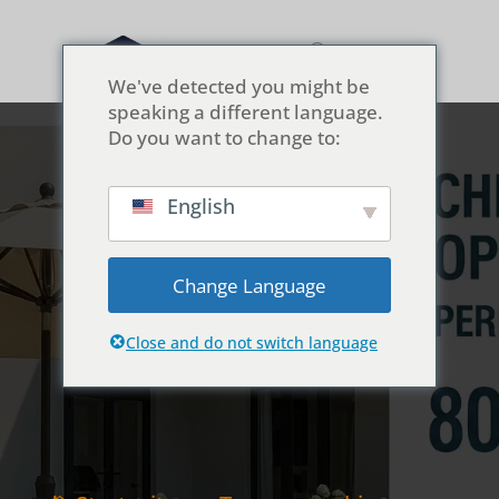
We've detected you might be
speaking a different language.
Do you want to change to:
English
Die Option
“Chinesisches Acryl”:
Change Language
80% Leistung, 50%
Kosten
Close and do not switch language