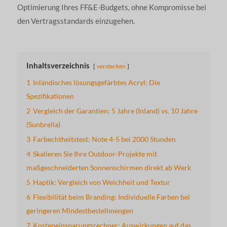
Optimierung Ihres FF&E-Budgets, ohne Kompromisse bei
den Vertragsstandards einzugehen.
Inhaltsverzeichnis
verstecken
1
Inländisches lösungsgefärbtes Acryl: Die
Spezifikationen
2
Vergleich der Garantien: 5 Jahre (Inland) vs. 10 Jahre
(Sunbrella)
3
Farbechtheitstest: Note 4-5 bei 2000 Stunden
4
Skalieren Sie Ihre Outdoor-Projekte mit
maßgeschneiderten Sonnenschirmen direkt ab Werk
5
Haptik: Vergleich von Weichheit und Textur
6
Flexibilität beim Branding: Individuelle Farben bei
geringeren Mindestbestellmengen
7
Kosteneinsparungsrechner: Auswirkungen auf das