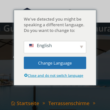
We've detected you might be
speaking a different language.
Do you want to change to:
English
Anwendungsleitfaden:
Resort vs. Restaurant
Change Language
vs. Einzelhandel
Close and do not switch language
Startseite
Terrassenschirme

9
9