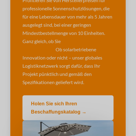
Profitieren Sie von Herstellerpreisen für
professionelle Sonnenschutzlösungen, die
für eine Lebensdauer von mehr als 5 Jahren
ausgelegt sind, bei einer geringen
Mindestbestellmenge von 10 Einheiten.
Ganz gleich, ob Sie
kundenspezifisches
OEM-Branding
Ob solarbetriebene
Innovation oder nicht – unser globales
Logistiknetzwerk sorgt dafür, dass Ihr
Projekt pünktlich und gemäß den
Spezifikationen geliefert wird.
Holen Sie sich Ihren
Beschaffungskatalog →