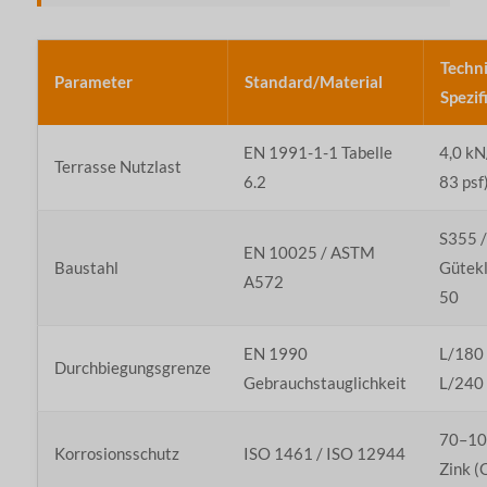
Techn
Parameter
Standard/Material
Spezif
EN 1991-1-1 Tabelle
4,0 kN
Terrasse Nutzlast
6.2
83 psf
S355 /
EN 10025 / ASTM
Baustahl
Gütek
A572
50
EN 1990
L/180 
Durchbiegungsgrenze
Gebrauchstauglichkeit
L/240
70–10
Korrosionsschutz
ISO 1461 / ISO 12944
Zink (