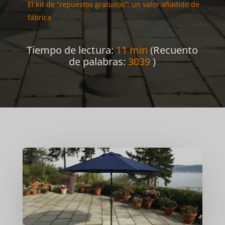
El kit de “repuestos gratuitos”: un valor añadido de
fábrica
Tiempo de lectura:
11 min
(Recuento
de palabras:
3039
)