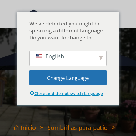
We've detected you might be
speaking a different language.
Do you want to change to:
English
El kit de “repuestos
gratuitos”: un valor
Change Language
añadido de fábrica
Close and do not switch language
Inicio
Sombrillas para patio

9
9