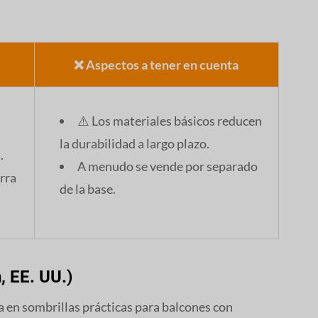
❌ Aspectos a tener en cuenta
⚠️ Los materiales básicos reducen
la durabilidad a largo plazo.
.
A menudo se vende por separado
rra
de la base.
, EE. UU.)
 en sombrillas prácticas para balcones con