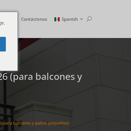
Blog
Contáctenos
Spanish
ge.
e
26 (para balcones y
 (para balcones y patios pequeños)