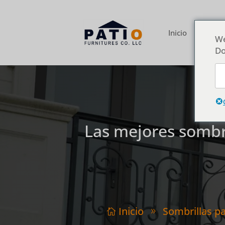
Inicio
Acerca 
We
Do
Las mejores sombri
Inicio
Sombrillas pa

9