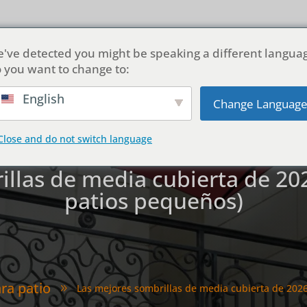
de nosotros
Productos
Personalización
Soluciones
've detected you might be speaking a different langua
 you want to change to:
English
Change Languag
Close and do not switch language
llas de media cubierta de 20
patios pequeños)
ra patio
Las mejores sombrillas de media cubierta de 2026
9