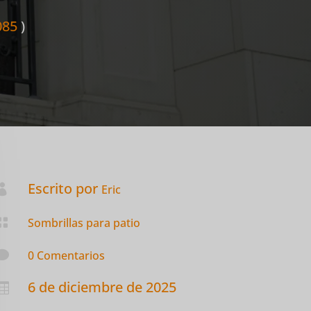
085
)
Escrito por

Eric

Sombrillas para patio

0 Comentarios
6 de diciembre de 2025
