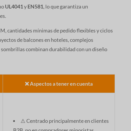
omo
UL4041
y
EN581
, lo que garantiza un
es.
 cantidades mínimas de pedido flexibles y ciclos
royectos de balcones en hoteles, complejos
us sombrillas combinan durabilidad con un diseño
❌ Aspectos a tener en cuenta
⚠️ Centrado principalmente en clientes
B2B, no en compradores minoristas