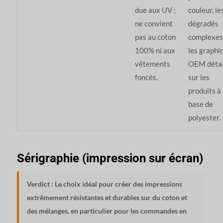
due aux UV ;
couleur, le
ne convient
dégradés
pas au coton
complexes
100% ni aux
les graphi
vêtements
OEM détai
foncés.
sur les
produits à
base de
polyester.
Sérigraphie (impression sur écran)
Verdict : Le choix idéal pour créer des impressions
extrêmement résistantes et durables sur du coton et
des mélanges, en particulier pour les commandes en