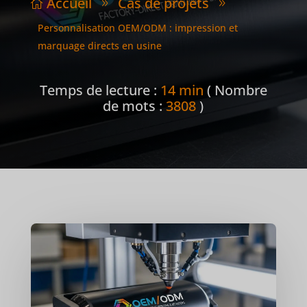
Accueil
Cas de projets

9
9
Personnalisation OEM/ODM : impression et
marquage directs en usine
Temps de lecture :
14 min
( Nombre
de mots :
3808
)