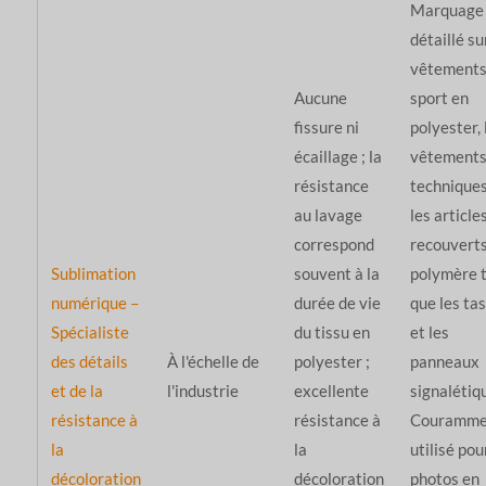
Marquage 
détaillé su
vêtements
Aucune
sport en
fissure ni
polyester, 
écaillage ; la
vêtement
résistance
techniques
au lavage
les article
correspond
recouverts
Sublimation
souvent à la
polymère t
numérique –
durée de vie
que les ta
Spécialiste
du tissu en
et les
des détails
À l'échelle de
polyester ;
panneaux
et de la
l'industrie
excellente
signalétiq
résistance à
résistance à
Couramme
la
la
utilisé pou
décoloration
décoloration
photos en