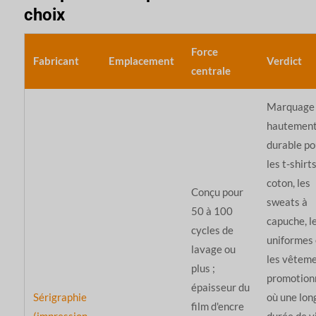
choix
Force
Fabricant
Emplacement
Verdict
centrale
Marquage
hautemen
durable po
les t-shirt
coton, les
Conçu pour
sweats à
50 à 100
capuche, l
cycles de
uniformes 
lavage ou
les vêtem
plus ;
promotionn
épaisseur du
Sérigraphie
où une lon
film d'encre
(impression
durée de v