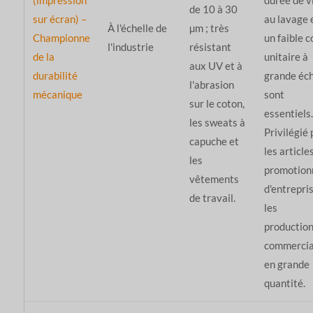
de 10 à 30
sur écran) –
au lavage 
À l'échelle de
µm ; très
Championne
un faible c
l'industrie
résistant
de la
unitaire à
aux UV et à
durabilité
grande éch
l'abrasion
mécanique
sont
sur le coton,
essentiels.
les sweats à
Privilégié 
capuche et
les article
les
promotion
vêtements
d'entrepris
de travail.
les
productio
commercia
en grande
quantité.