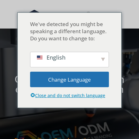
We've detected you might be
speaking a different language.
Do you want to change to:
English
Personnalisation
OEM/ODM : impression
Change Language
et marquage directs en
usine
Close and do not switch language