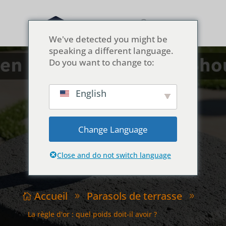
We've detected you might be
speaking a different language.
Do you want to change to:
English
La règle d'or : quel
poids doit-il avoir ?
Change Language
Close and do not switch language
Accueil
Parasols de terrasse

9
9
La règle d'or : quel poids doit-il avoir ?