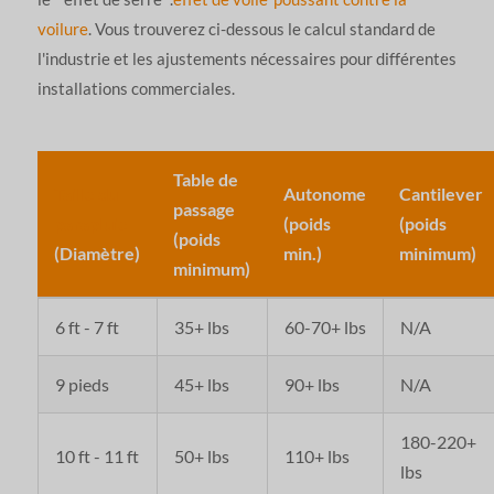
voilure
. Vous trouverez ci-dessous le calcul standard de
l'industrie et les ajustements nécessaires pour différentes
installations commerciales.
Table de
Taille du
Autonome
Cantilever
passage
parapluie
(poids
(poids
(poids
(Diamètre)
min.)
minimum)
minimum)
6 ft - 7 ft
35+ lbs
60-70+ lbs
N/A
9 pieds
45+ lbs
90+ lbs
N/A
180-220+
10 ft - 11 ft
50+ lbs
110+ lbs
lbs