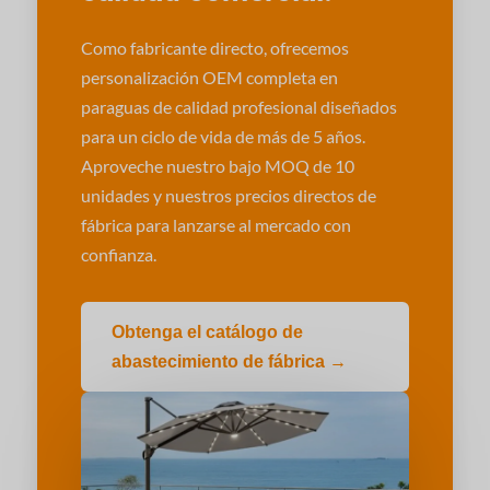
Como fabricante directo, ofrecemos
personalización OEM completa en
paraguas de calidad profesional diseñados
para un ciclo de vida de más de 5 años.
Aproveche nuestro bajo MOQ de 10
unidades y nuestros precios directos de
fábrica para lanzarse al mercado con
confianza.
Obtenga el catálogo de
abastecimiento de fábrica →