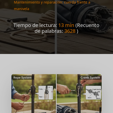
Mantenimiento y reparación: cuerda frente a
manivela
Tiempo de lectura:
13 min
(Recuento
de palabras:
3628
)