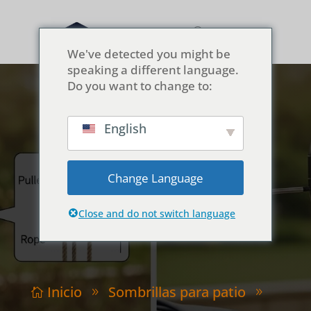
We've detected you might be
speaking a different language.
Do you want to change to:
English
Mantenimiento y
reparación: cuerda
Change Language
frente a manivela
Close and do not switch language
Inicio
Sombrillas para patio

9
9