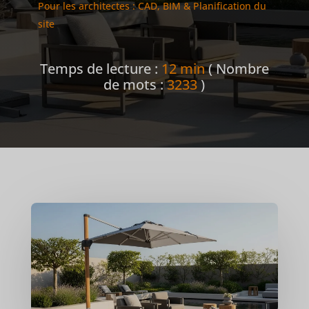
Pour les architectes : CAD, BIM & Planification du
site
Temps de lecture :
12 min
( Nombre
de mots :
3233
)