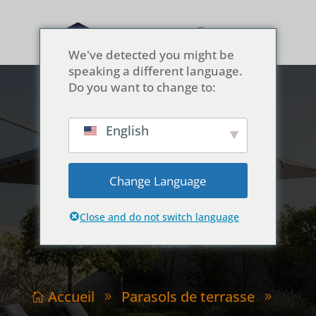
We've detected you might be
speaking a different language.
Do you want to change to:
English
Pour les architectes :
CAD, BIM &
Change Language
Planification du site
Close and do not switch language
Accueil
Parasols de terrasse

9
9