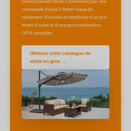
investissement élevé. Commencez par une
commande d'essai à faible risque de
seulement 10 unités et bénéficiez d'un prix
direct d'usine et d'une personnalisation
OEM complète.
Obtenez votre catalogue de
vente en gros →