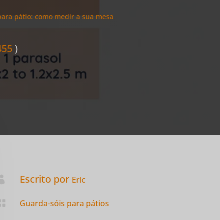
para pátio: como medir a sua mesa
455
)
Escrito por

Eric

Guarda-sóis para pátios