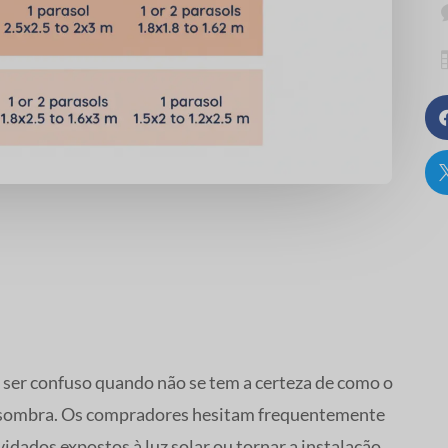
e ser confuso quando não se tem a certeza de como o
da sombra. Os compradores hesitam frequentemente
dados expostos à luz solar ou tornar a instalação