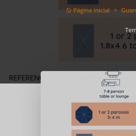
Página inicial
Guard

9
Tem