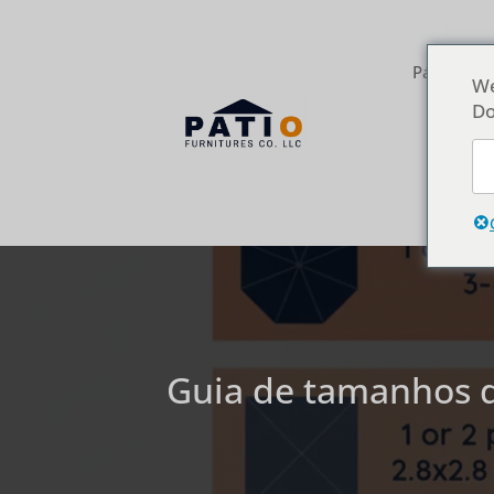
Página inic
We
Do
Guia de tamanhos d