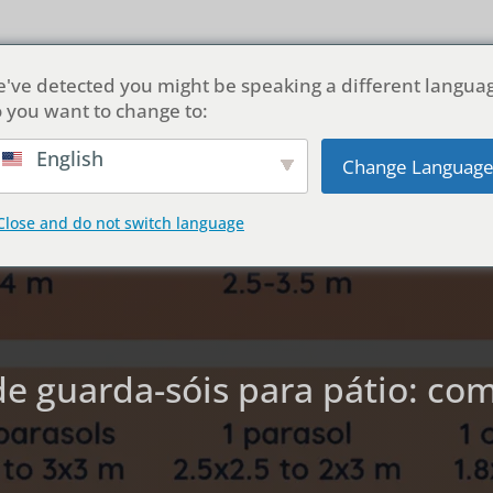
ial
Sobre nós
Produtos
Personalização
Soluções
've detected you might be speaking a different langua
 you want to change to:
Portuguese
English
Change Languag
Close and do not switch language
e guarda-sóis para pátio: co