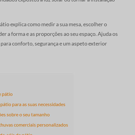
tio explica como medir a sua mesa, escolher o
er a forma e as proporções ao seu espaço. Ajuda os
ara conforto, segurança e um aspeto exterior
 pátio
pátio para as suas necessidades
ções sobre o seu tamanho
chuvas comerciais personalizados
da-sóis de pátio