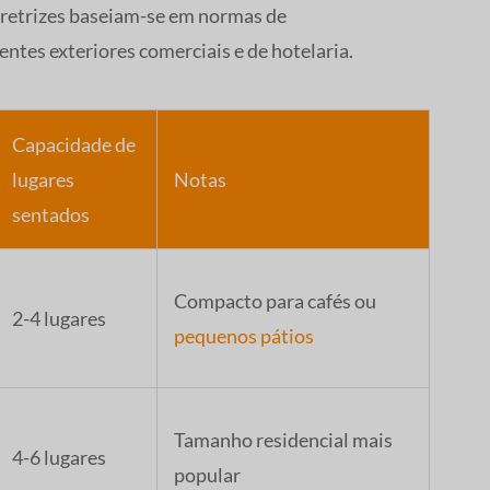
iretrizes baseiam-se em normas de
es exteriores comerciais e de hotelaria.
Capacidade de
lugares
Notas
sentados
Compacto para cafés ou
2-4 lugares
pequenos pátios
Tamanho residencial mais
4-6 lugares
popular