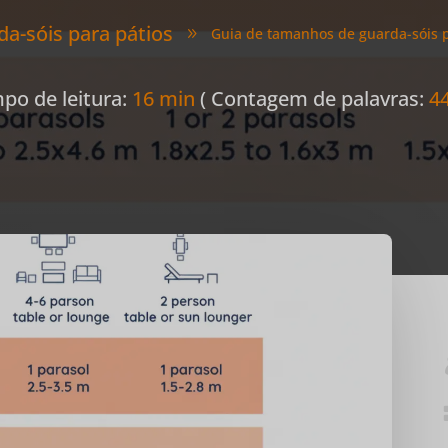
a-sóis para pátios
Guia de tamanhos de guarda-sóis 
9
po de leitura:
16 min
( Contagem de palavras:
4