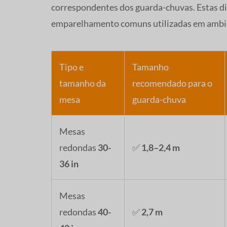
correspondentes dos guarda-chuvas. Estas d
emparelhamento comuns utilizadas em ambient
Tipo e
Tamanho
tamanho da
recomendado para o
mesa
guarda-chuva
Mesas
redondas
30-
✅
1,8–2,4 m
36 in
Mesas
redondas
40-
✅
2,7 m