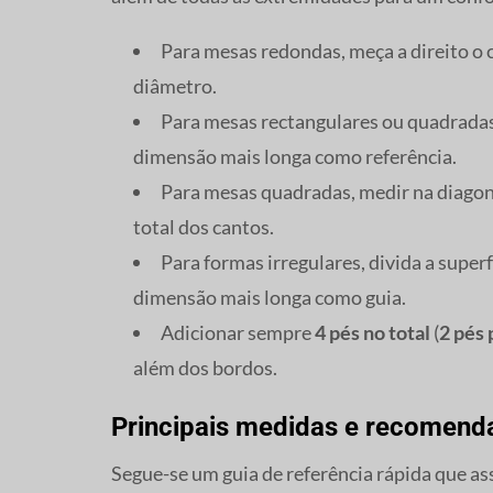
Para mesas redondas, meça a direito o 
diâmetro.
Para mesas rectangulares ou quadradas,
dimensão mais longa como referência.
Para mesas quadradas, medir na diagona
total dos cantos.
Para formas irregulares, divida a super
dimensão mais longa como guia.
Adicionar sempre
4 pés no total
(
2 pés 
além dos bordos.
Principais medidas e recomen
Segue-se um guia de referência rápida que a