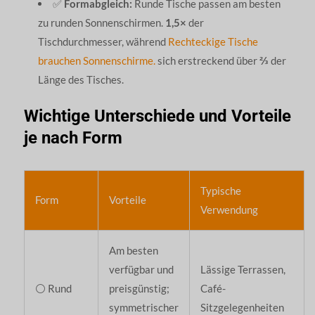
✅
Formabgleich:
Runde Tische passen am besten
zu runden Sonnenschirmen.
1,5×
der
Tischdurchmesser, während
Rechteckige Tische
brauchen Sonnenschirme.
sich erstreckend über
⅔
der
Länge des Tisches.
Wichtige Unterschiede und Vorteile
je nach Form
Typische
Form
Vorteile
Verwendung
Am besten
verfügbar und
Lässige Terrassen,
⚪ Rund
preisgünstig;
Café-
symmetrischer
Sitzgelegenheiten