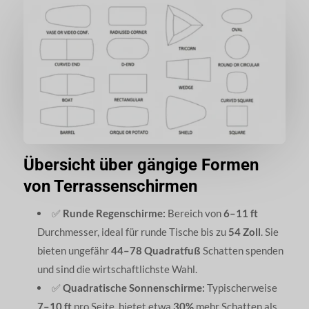
Übersicht über gängige Formen
von Terrassenschirmen
✅
Runde Regenschirme:
Bereich von
6–11 ft
Durchmesser, ideal für runde Tische bis zu
54 Zoll
. Sie
bieten ungefähr
44–78 Quadratfuß
Schatten spenden
und sind die wirtschaftlichste Wahl.
✅
Quadratische Sonnenschirme:
Typischerweise
7–10 ft
pro Seite, bietet etwa
30%
mehr Schatten als