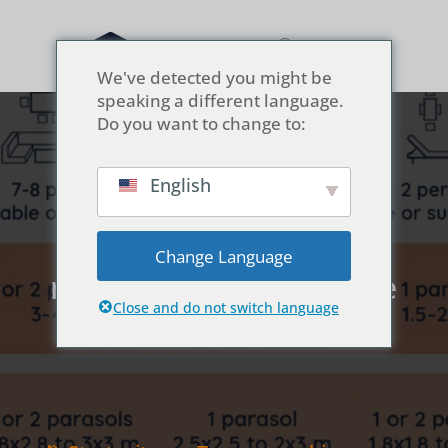
We've detected you might be
speaking a different language.
Do you want to change to:
English
Größentabelle für
Sonnenschirme: So
Change Language
messen Sie die richtige
Größe für Ihren Tisch
Close and do not switch language