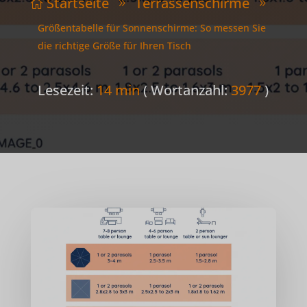
Startseite
Terrassenschirme

9
9
Größentabelle für Sonnenschirme: So messen Sie
die richtige Größe für Ihren Tisch
Lesezeit:
14 min
( Wortanzahl:
3977
)