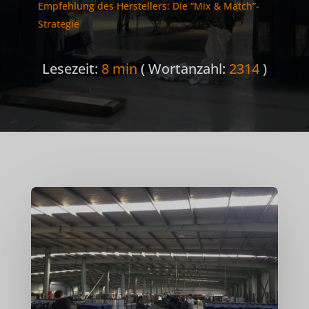
Empfehlung des Herstellers: Die “Mix & Match”-
Strategie
Lesezeit:
8 min
( Wortanzahl:
2314
)