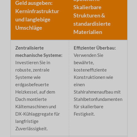
Geld ausgeben:
Skalierbare
Kerninfrastruktur
Strukturen &
und langlebige
standardisierte
Umschläge
Materialien
Zentralisierte
Effizienter Überbau:
mechanische Systeme:
Verwenden Sie
Investieren Sie in
bewährte,
robuste, zentrale
kosteneffiziente
Systeme wie
Konstruktionen wie
erdgasbefeuerte
einen
Heizkessel, auf dem
Stahlrahmenaufbau mit
Dach montierte
Stahlbetonfundamenten
Kältemaschinen und
für skalierbare
DX-Kühlaggregate für
Festigkeit.
langfristige
Zuverlässigkeit.