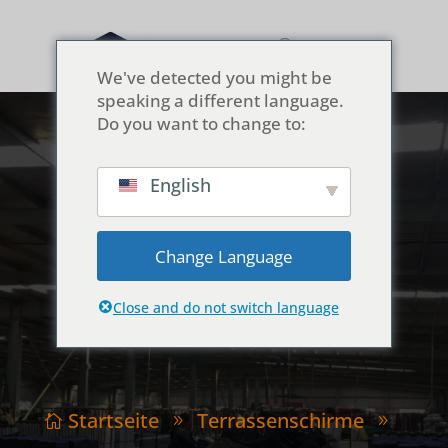
We've detected you might be
speaking a different language.
Do you want to change to:
English
Empfehlung des
Herstellers: Die “Mix &
Change Language
Match”-Strategie
Close and do not switch language
Startseite
Terrassenschirme

9
9