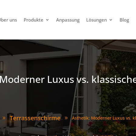
ber uns
Produkte
Anpassung
Lösungen
Blog
 Moderner Luxus vs. klassisc
Terrassenschirme
Ästhetik: Moderner Luxus vs. 
9
9