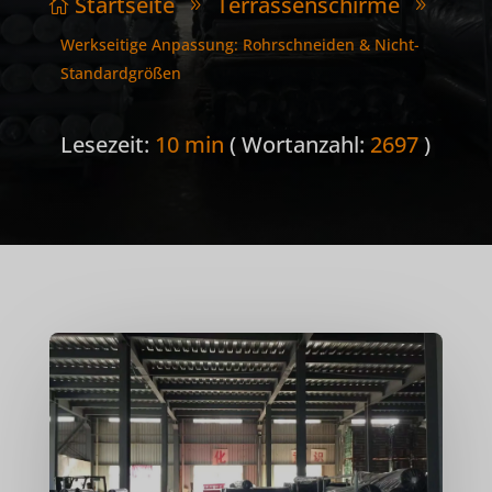
Startseite
Terrassenschirme

9
9
Werkseitige Anpassung: Rohrschneiden & Nicht-
Standardgrößen
Lesezeit:
10 min
( Wortanzahl:
2697
)