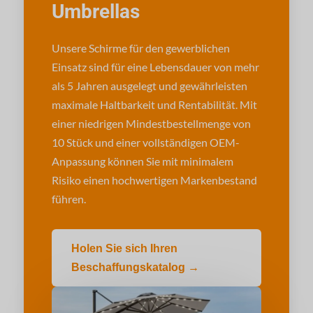
Umbrellas
Unsere Schirme für den gewerblichen
Einsatz sind für eine Lebensdauer von mehr
als 5 Jahren ausgelegt und gewährleisten
maximale Haltbarkeit und Rentabilität. Mit
einer niedrigen Mindestbestellmenge von
10 Stück und einer vollständigen OEM-
Anpassung können Sie mit minimalem
Risiko einen hochwertigen Markenbestand
führen.
Holen Sie sich Ihren
Beschaffungskatalog →