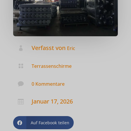
Verfasst von

Eric

Terrassenschirme

0 Kommentare
Januar 17, 2026

Auf Facebook teilen
