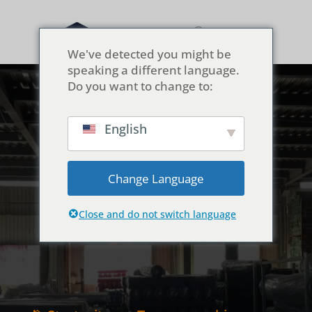
We've detected you might be
speaking a different language.
Do you want to change to:
English
Werkseitige
Anpassung:
Change Language
Rohrschneiden &
Nicht-Standardgrößen
Close and do not switch language