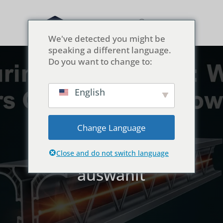
We've detected you might be
speaking a different language.
Do you want to change to:
English
Komplexität in der
Fertigung: Warum
Change Language
Ausleger mehr kosten
und wie man sie
Close and do not switch language
auswählt