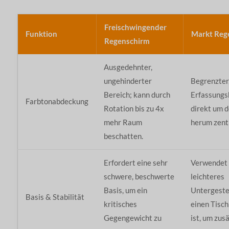
Freischwingender
Funktion
Markt Reg
Regenschirm
Ausgedehnter,
ungehinderter
Begrenzter,
Bereich; kann durch
Erfassungsb
Farbtonabdeckung
Rotation bis zu 4x
direkt um 
mehr Raum
herum zentr
beschatten.
Erfordert eine sehr
Verwendet 
schwere, beschwerte
leichteres
Basis, um ein
Untergestell
Basis & Stabilität
kritisches
einen Tisch
Gegengewicht zu
ist, um zus