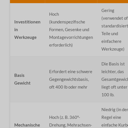
Gering
Hoch
(verwendet of
Investitionen
(kundenspezifische
standardisier
in
Formen, Gesenke und
Teile und
Werkzeuge
Montagevorrichtungen
einfachere
erforderlich)
Werkzeuge)
Die Basis ist
Erfordert eine schwere
leichter, das
Basis
Gegengewichtsbasis,
Gesamtgewic
Gewicht
oft 400 lb oder mehr
liegt oft unter
100 lb.
Niedrig (in de
Hoch (z. B. 360°-
Regel eine
Mechanische
Drehung, Mehrachsen-
einfache Kurb