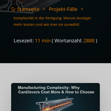
Startseite
Projekt-Fälle

9
9
Komplexität in der Fertigung: Warum Ausleger
mehr kosten und wie man sie auswählt
Lesezeit:
11 min
( Wortanzahl:
2888
)