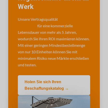
Werk
Unsere Vertragsqualität
Regenschirme sind
konstruiert
für eine kommerzielle
Lebensdauer von mehr als 5 Jahren,
wodurch Sie Ihren ROI maximieren können.
Mit einer geringen Mindestbestellmenge
von nur 10 Einheiten können Sie mit
minimalem Risiko neue Märkte erschließen
und testen.
Holen Sie sich Ihren
Beschaffungskatalog →