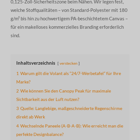
0,125-Zoll-Sicherheitszone beim Nähen. Wir legen fest,
welche Stoffqualitäten – von Standard-Polyester mit 180
g/m² bis hin zu hochwertigem PA-beschichtetem Canvas –
für ein makelloses kommerzielles Branding erforderlich
sind.
Inhaltsverzeichnis
verstecken
1
Warum gilt die Volant als “24/7-Werbetafel” für Ihre
Marke?
2
Wie können Sie den Canopy Peak für maximale
Sichtbarkeit aus der Luft nutzen?
3
Quelle: Langlebige, maßgeschneiderte Regenschirme
direkt ab Werk
4
Wechselnde Paneele (A-B-A-B): Wie erreicht man die
perfekte Designbalance?