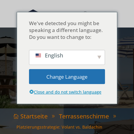
We've detected you might be
speaking a different language.
Do you want to change to:
English
Platzierungsstrategie:
Volant vs. Baldachin
Change Language
Close and do not switch language
Startseite
Terrassenschirme

9
9
Platzierungsstrategie: Volant vs. Baldachin