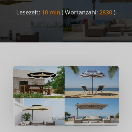
Lesezeit:
10 min
( Wortanzahl:
2830
)